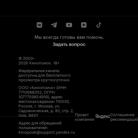
Мы всегда готовы вам помочь.
Задать вопрос
© 2003–
2026
Кинопоиск
.
18+
Федеральные каналы
доступны для бесплатного
просмотра круглосуточно
ООО «Кинопоиск» (ИНН
7710688352, ОГРН
1077759854919), адрес
местонахождения: 115035,
Россия, г. Москва, ул.
Садовническая, д. 82, стр. 2,
Проект
Соглашение
пом. 9А01
компании
рекомендаци
Адрес для обращений
пользователей:
kinopoisk@support.yandex.ru