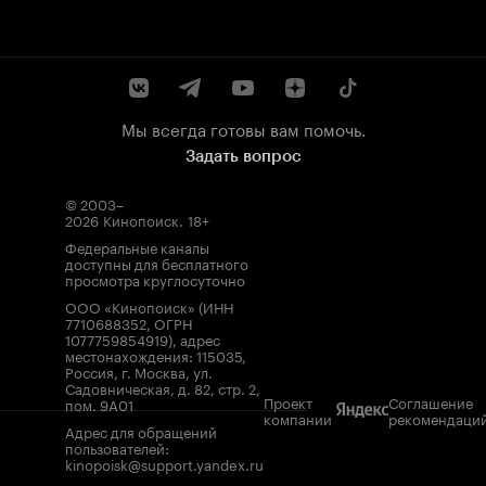
Мы всегда готовы вам помочь.
Задать вопрос
© 2003–
2026
Кинопоиск
.
18+
Федеральные каналы
доступны для бесплатного
просмотра круглосуточно
ООО «Кинопоиск» (ИНН
7710688352, ОГРН
1077759854919), адрес
местонахождения: 115035,
Россия, г. Москва, ул.
Садовническая, д. 82, стр. 2,
Проект
Соглашение
пом. 9А01
компании
рекомендаци
Адрес для обращений
пользователей:
kinopoisk@support.yandex.ru