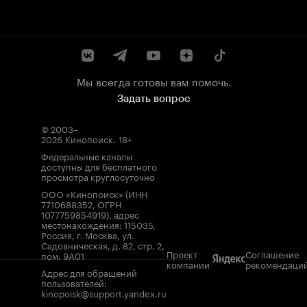
Мы всегда готовы вам помочь.
Задать вопрос
© 2003–
2026
Кинопоиск
.
18+
Федеральные каналы
доступны для бесплатного
просмотра круглосуточно
ООО «Кинопоиск» (ИНН
7710688352, ОГРН
1077759854919), адрес
местонахождения: 115035,
Россия, г. Москва, ул.
Садовническая, д. 82, стр. 2,
Проект
Соглашение
пом. 9А01
компании
рекомендаци
Адрес для обращений
пользователей:
kinopoisk@support.yandex.ru