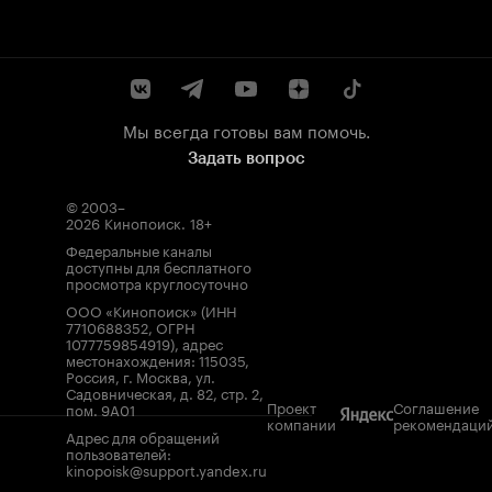
Мы всегда готовы вам помочь.
Задать вопрос
© 2003–
2026
Кинопоиск
.
18+
Федеральные каналы
доступны для бесплатного
просмотра круглосуточно
ООО «Кинопоиск» (ИНН
7710688352, ОГРН
1077759854919), адрес
местонахождения: 115035,
Россия, г. Москва, ул.
Садовническая, д. 82, стр. 2,
Проект
Соглашение
пом. 9А01
компании
рекомендаци
Адрес для обращений
пользователей:
kinopoisk@support.yandex.ru