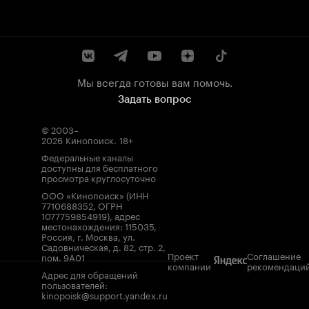
Мы всегда готовы вам помочь.
Задать вопрос
© 2003–
2026
Кинопоиск
.
18+
Федеральные каналы
доступны для бесплатного
просмотра круглосуточно
ООО «Кинопоиск» (ИНН
7710688352, ОГРН
1077759854919), адрес
местонахождения: 115035,
Россия, г. Москва, ул.
Садовническая, д. 82, стр. 2,
Проект
Соглашение
пом. 9А01
компании
рекомендаци
Адрес для обращений
пользователей:
kinopoisk@support.yandex.ru