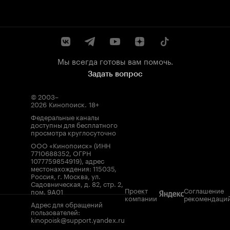
Мы всегда готовы вам помочь.
Задать вопрос
© 2003–
2026
Кинопоиск
.
18+
Федеральные каналы
доступны для бесплатного
просмотра круглосуточно
ООО «Кинопоиск» (ИНН
7710688352, ОГРН
1077759854919), адрес
местонахождения: 115035,
Россия, г. Москва, ул.
Садовническая, д. 82, стр. 2,
Проект
Соглашение
пом. 9А01
компании
рекомендаци
Адрес для обращений
пользователей:
kinopoisk@support.yandex.ru