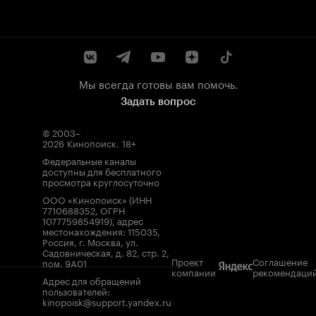
Мы всегда готовы вам помочь.
Задать вопрос
© 2003–
2026
Кинопоиск
.
18+
Федеральные каналы
доступны для бесплатного
просмотра круглосуточно
ООО «Кинопоиск» (ИНН
7710688352, ОГРН
1077759854919), адрес
местонахождения: 115035,
Россия, г. Москва, ул.
Садовническая, д. 82, стр. 2,
Проект
Соглашение
пом. 9А01
компании
рекомендаци
Адрес для обращений
пользователей:
kinopoisk@support.yandex.ru