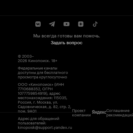
Мы всегда готовы вам помочь.
Задать вопрос
© 2003–
2026
Кинопоиск
.
18+
Федеральные каналы
доступны для бесплатного
просмотра круглосуточно
ООО «Кинопоиск» (ИНН
7710688352, ОГРН
1077759854919), адрес
местонахождения: 115035,
Россия, г. Москва, ул.
Садовническая, д. 82, стр. 2,
Проект
Соглашение
пом. 9А01
компании
рекомендаци
Адрес для обращений
пользователей:
kinopoisk@support.yandex.ru