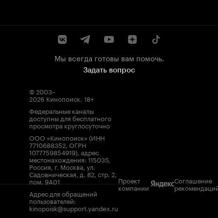
Мы всегда готовы вам помочь.
Задать вопрос
© 2003–
2026
Кинопоиск
.
18+
Федеральные каналы
доступны для бесплатного
просмотра круглосуточно
ООО «Кинопоиск» (ИНН
7710688352, ОГРН
1077759854919), адрес
местонахождения: 115035,
Россия, г. Москва, ул.
Садовническая, д. 82, стр. 2,
Проект
Соглашение
пом. 9А01
компании
рекомендаци
Адрес для обращений
пользователей:
kinopoisk@support.yandex.ru