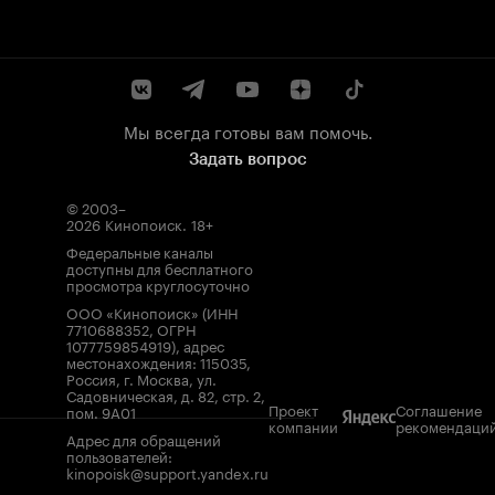
Мы всегда готовы вам помочь.
Задать вопрос
© 2003–
2026
Кинопоиск
.
18+
Федеральные каналы
доступны для бесплатного
просмотра круглосуточно
ООО «Кинопоиск» (ИНН
7710688352, ОГРН
1077759854919), адрес
местонахождения: 115035,
Россия, г. Москва, ул.
Садовническая, д. 82, стр. 2,
Проект
Соглашение
пом. 9А01
компании
рекомендаци
Адрес для обращений
пользователей:
kinopoisk@support.yandex.ru