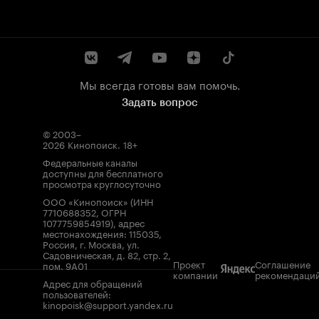
Мы всегда готовы вам помочь.
Задать вопрос
© 2003–
2026
Кинопоиск
.
18+
Федеральные каналы
доступны для бесплатного
просмотра круглосуточно
ООО «Кинопоиск» (ИНН
7710688352, ОГРН
1077759854919), адрес
местонахождения: 115035,
Россия, г. Москва, ул.
Садовническая, д. 82, стр. 2,
Проект
Соглашение
пом. 9А01
компании
рекомендаци
Адрес для обращений
пользователей:
kinopoisk@support.yandex.ru