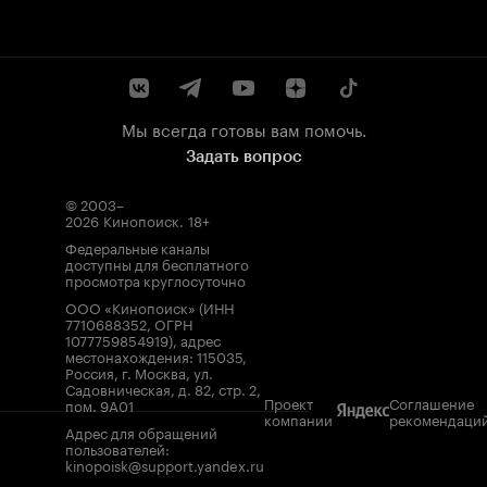
Мы всегда готовы вам помочь.
Задать вопрос
© 2003–
2026
Кинопоиск
.
18+
Федеральные каналы
доступны для бесплатного
просмотра круглосуточно
ООО «Кинопоиск» (ИНН
7710688352, ОГРН
1077759854919), адрес
местонахождения: 115035,
Россия, г. Москва, ул.
Садовническая, д. 82, стр. 2,
Проект
Соглашение
пом. 9А01
компании
рекомендаци
Адрес для обращений
пользователей:
kinopoisk@support.yandex.ru