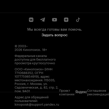
Мы всегда готовы вам помочь.
Задать вопрос
© 2003–
2026
Кинопоиск
.
18+
Федеральные каналы
доступны для бесплатного
просмотра круглосуточно
ООО «Кинопоиск» (ИНН
7710688352, ОГРН
1077759854919), адрес
местонахождения: 115035,
Россия, г. Москва, ул.
Садовническая, д. 82, стр. 2,
Проект
Соглашение
пом. 9А01
компании
рекомендаци
Адрес для обращений
пользователей:
kinopoisk@support.yandex.ru