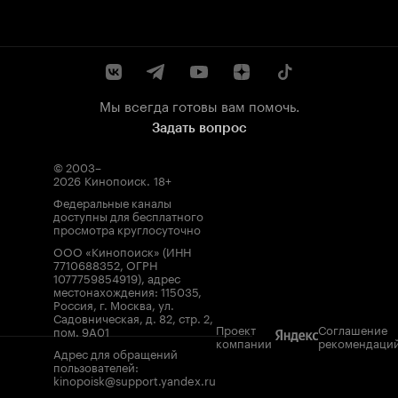
Мы всегда готовы вам помочь.
Задать вопрос
© 2003–
2026
Кинопоиск
.
18+
Федеральные каналы
доступны для бесплатного
просмотра круглосуточно
ООО «Кинопоиск» (ИНН
7710688352, ОГРН
1077759854919), адрес
местонахождения: 115035,
Россия, г. Москва, ул.
Садовническая, д. 82, стр. 2,
Проект
Соглашение
пом. 9А01
компании
рекомендаци
Адрес для обращений
пользователей:
kinopoisk@support.yandex.ru