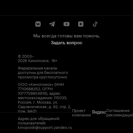
Мы всегда готовы вам помочь.
Задать вопрос
© 2003–
2026
Кинопоиск
.
18+
Федеральные каналы
доступны для бесплатного
просмотра круглосуточно
ООО «Кинопоиск» (ИНН
7710688352, ОГРН
1077759854919), адрес
местонахождения: 115035,
Россия, г. Москва, ул.
Садовническая, д. 82, стр. 2,
Проект
Соглашение
пом. 9А01
компании
рекомендаци
Адрес для обращений
пользователей:
kinopoisk@support.yandex.ru