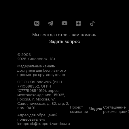
Мы всегда готовы вам помочь.
Задать вопрос
© 2003–
2026
Кинопоиск
.
18+
Федеральные каналы
доступны для бесплатного
просмотра круглосуточно
ООО «Кинопоиск» (ИНН
7710688352, ОГРН
1077759854919), адрес
местонахождения: 115035,
Россия, г. Москва, ул.
Садовническая, д. 82, стр. 2,
Проект
Соглашение
пом. 9А01
компании
рекомендаци
Адрес для обращений
пользователей:
kinopoisk@support.yandex.ru