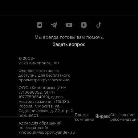
Мы всегда готовы вам помочь.
Задать вопрос
© 2003–
2026
Кинопоиск
.
18+
Федеральные каналы
доступны для бесплатного
просмотра круглосуточно
ООО «Кинопоиск» (ИНН
7710688352, ОГРН
1077759854919), адрес
местонахождения: 115035,
Россия, г. Москва, ул.
Садовническая, д. 82, стр. 2,
Проект
Соглашение
пом. 9А01
компании
рекомендаци
Адрес для обращений
пользователей:
kinopoisk@support.yandex.ru