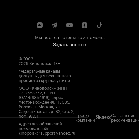
Мы всегда готовы вам помочь.
Задать вопрос
© 2003–
2026
Кинопоиск
.
18+
Федеральные каналы
доступны для бесплатного
просмотра круглосуточно
ООО «Кинопоиск» (ИНН
7710688352, ОГРН
1077759854919), адрес
местонахождения: 115035,
Россия, г. Москва, ул.
Садовническая, д. 82, стр. 2,
Проект
Соглашение
пом. 9А01
компании
рекомендаци
Адрес для обращений
пользователей:
kinopoisk@support.yandex.ru