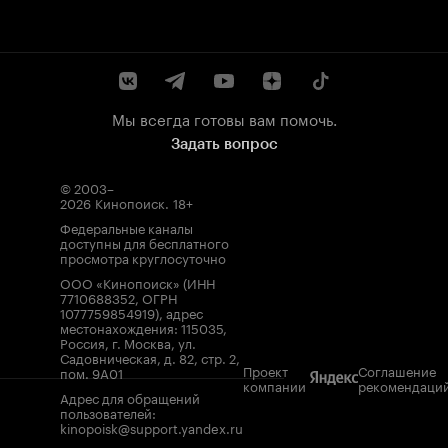
Мы всегда готовы вам помочь.
Задать вопрос
© 2003–
2026
Кинопоиск
.
18+
Федеральные каналы
доступны для бесплатного
просмотра круглосуточно
ООО «Кинопоиск» (ИНН
7710688352, ОГРН
1077759854919), адрес
местонахождения: 115035,
Россия, г. Москва, ул.
Садовническая, д. 82, стр. 2,
Проект
Соглашение
пом. 9А01
компании
рекомендаци
Адрес для обращений
пользователей:
kinopoisk@support.yandex.ru