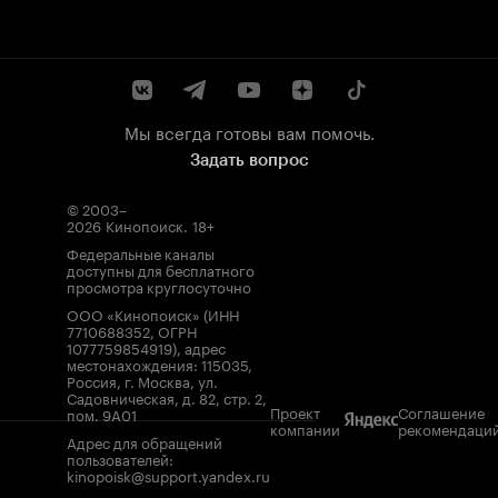
Мы всегда готовы вам помочь.
Задать вопрос
© 2003–
2026
Кинопоиск
.
18+
Федеральные каналы
доступны для бесплатного
просмотра круглосуточно
ООО «Кинопоиск» (ИНН
7710688352, ОГРН
1077759854919), адрес
местонахождения: 115035,
Россия, г. Москва, ул.
Садовническая, д. 82, стр. 2,
Проект
Соглашение
пом. 9А01
компании
рекомендаци
Адрес для обращений
пользователей:
kinopoisk@support.yandex.ru