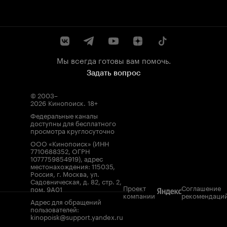
Мы всегда готовы вам помочь.
Задать вопрос
© 2003–
2026
Кинопоиск
.
18+
Федеральные каналы
доступны для бесплатного
просмотра круглосуточно
ООО «Кинопоиск» (ИНН
7710688352, ОГРН
1077759854919), адрес
местонахождения: 115035,
Россия, г. Москва, ул.
Садовническая, д. 82, стр. 2,
Проект
Соглашение
пом. 9А01
компании
рекомендаци
Адрес для обращений
пользователей:
kinopoisk@support.yandex.ru