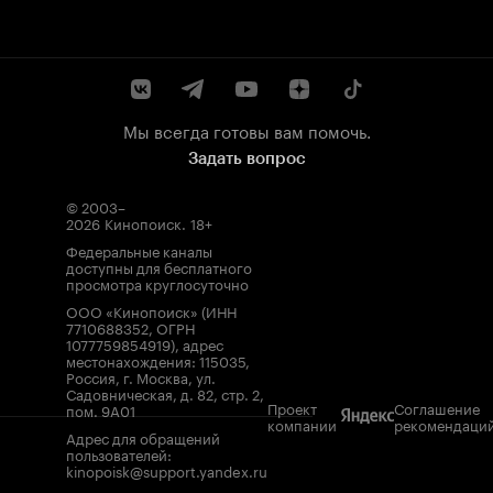
Мы всегда готовы вам помочь.
Задать вопрос
© 2003–
2026
Кинопоиск
.
18+
Федеральные каналы
доступны для бесплатного
просмотра круглосуточно
ООО «Кинопоиск» (ИНН
7710688352, ОГРН
1077759854919), адрес
местонахождения: 115035,
Россия, г. Москва, ул.
Садовническая, д. 82, стр. 2,
Проект
Соглашение
пом. 9А01
компании
рекомендаци
Адрес для обращений
пользователей:
kinopoisk@support.yandex.ru