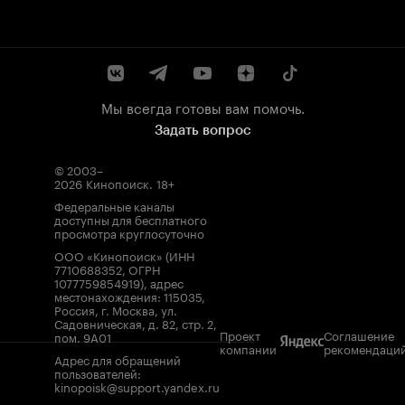
Мы всегда готовы вам помочь.
Задать вопрос
© 2003–
2026
Кинопоиск
.
18+
Федеральные каналы
доступны для бесплатного
просмотра круглосуточно
ООО «Кинопоиск» (ИНН
7710688352, ОГРН
1077759854919), адрес
местонахождения: 115035,
Россия, г. Москва, ул.
Садовническая, д. 82, стр. 2,
Проект
Соглашение
пом. 9А01
компании
рекомендаци
Адрес для обращений
пользователей:
kinopoisk@support.yandex.ru