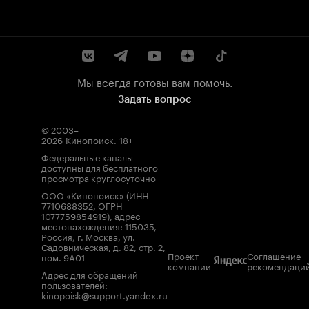
Мы всегда готовы вам помочь.
Задать вопрос
© 2003–
2026
Кинопоиск
.
18+
Федеральные каналы
доступны для бесплатного
просмотра круглосуточно
ООО «Кинопоиск» (ИНН
7710688352, ОГРН
1077759854919), адрес
местонахождения: 115035,
Россия, г. Москва, ул.
Садовническая, д. 82, стр. 2,
Проект
Соглашение
пом. 9А01
компании
рекомендаци
Адрес для обращений
пользователей:
kinopoisk@support.yandex.ru