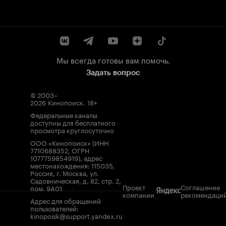
Мы всегда готовы вам помочь.
Задать вопрос
© 2003–
2026
Кинопоиск
.
18+
Федеральные каналы
доступны для бесплатного
просмотра круглосуточно
ООО «Кинопоиск» (ИНН
7710688352, ОГРН
1077759854919), адрес
местонахождения: 115035,
Россия, г. Москва, ул.
Садовническая, д. 82, стр. 2,
Проект
Соглашение
пом. 9А01
компании
рекомендаци
Адрес для обращений
пользователей:
kinopoisk@support.yandex.ru