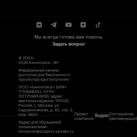
Мы всегда готовы вам помочь.
Задать вопрос
© 2003–
2026
Кинопоиск
.
18+
Федеральные каналы
доступны для бесплатного
просмотра круглосуточно
ООО «Кинопоиск» (ИНН
7710688352, ОГРН
1077759854919), адрес
местонахождения: 115035,
Россия, г. Москва, ул.
Садовническая, д. 82, стр. 2,
Проект
Соглашение
пом. 9А01
компании
рекомендаци
Адрес для обращений
пользователей:
kinopoisk@support.yandex.ru