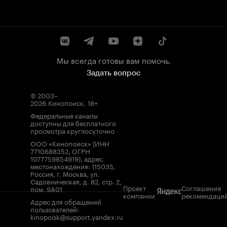
Мы всегда готовы вам помочь.
Задать вопрос
© 2003–
2026
Кинопоиск
.
18+
Федеральные каналы
доступны для бесплатного
просмотра круглосуточно
ООО «Кинопоиск» (ИНН
7710688352, ОГРН
1077759854919), адрес
местонахождения: 115035,
Россия, г. Москва, ул.
Садовническая, д. 82, стр. 2,
Проект
Соглашение
пом. 9А01
компании
рекомендаци
Адрес для обращений
пользователей:
kinopoisk@support.yandex.ru