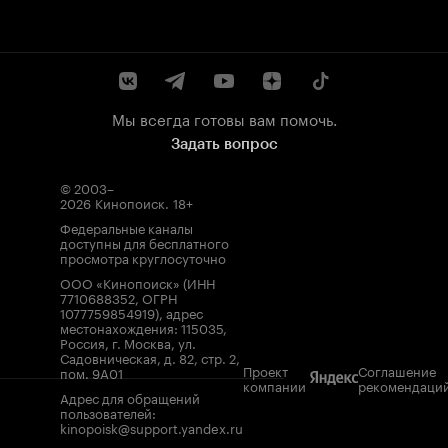
Мы всегда готовы вам помочь.
Задать вопрос
© 2003–
2026
Кинопоиск
.
18+
Федеральные каналы
доступны для бесплатного
просмотра круглосуточно
ООО «Кинопоиск» (ИНН
7710688352, ОГРН
1077759854919), адрес
местонахождения: 115035,
Россия, г. Москва, ул.
Садовническая, д. 82, стр. 2,
Проект
Соглашение
пом. 9А01
компании
рекомендаци
Адрес для обращений
пользователей:
kinopoisk@support.yandex.ru