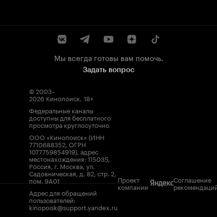
Мы всегда готовы вам помочь.
Задать вопрос
© 2003–
2026
Кинопоиск
.
18+
Федеральные каналы
доступны для бесплатного
просмотра круглосуточно
ООО «Кинопоиск» (ИНН
7710688352, ОГРН
1077759854919), адрес
местонахождения: 115035,
Россия, г. Москва, ул.
Садовническая, д. 82, стр. 2,
Проект
Соглашение
пом. 9А01
компании
рекомендаци
Адрес для обращений
пользователей:
kinopoisk@support.yandex.ru