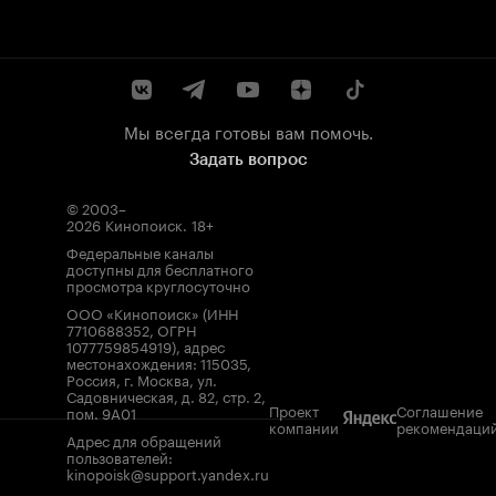
Мы всегда готовы вам помочь.
Задать вопрос
© 2003–
2026
Кинопоиск
.
18+
Федеральные каналы
доступны для бесплатного
просмотра круглосуточно
ООО «Кинопоиск» (ИНН
7710688352, ОГРН
1077759854919), адрес
местонахождения: 115035,
Россия, г. Москва, ул.
Садовническая, д. 82, стр. 2,
Проект
Соглашение
пом. 9А01
компании
рекомендаци
Адрес для обращений
пользователей:
kinopoisk@support.yandex.ru