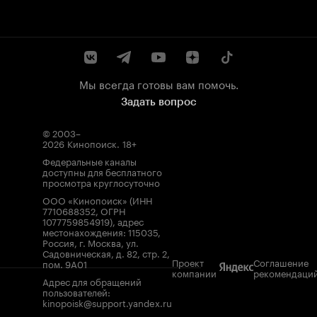
Мы всегда готовы вам помочь.
Задать вопрос
© 2003–
2026
Кинопоиск
.
18+
Федеральные каналы
доступны для бесплатного
просмотра круглосуточно
ООО «Кинопоиск» (ИНН
7710688352, ОГРН
1077759854919), адрес
местонахождения: 115035,
Россия, г. Москва, ул.
Садовническая, д. 82, стр. 2,
Проект
Соглашение
пом. 9А01
компании
рекомендаци
Адрес для обращений
пользователей:
kinopoisk@support.yandex.ru