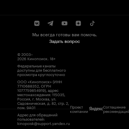
Мы всегда готовы вам помочь.
Задать вопрос
© 2003–
2026
Кинопоиск
.
18+
Федеральные каналы
доступны для бесплатного
просмотра круглосуточно
ООО «Кинопоиск» (ИНН
7710688352, ОГРН
1077759854919), адрес
местонахождения: 115035,
Россия, г. Москва, ул.
Садовническая, д. 82, стр. 2,
Проект
Соглашение
пом. 9А01
компании
рекомендаци
Адрес для обращений
пользователей:
kinopoisk@support.yandex.ru