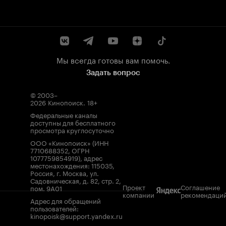
Мы всегда готовы вам помочь.
Задать вопрос
© 2003–
2026
Кинопоиск
.
18+
Федеральные каналы
доступны для бесплатного
просмотра круглосуточно
ООО «Кинопоиск» (ИНН
7710688352, ОГРН
1077759854919), адрес
местонахождения: 115035,
Россия, г. Москва, ул.
Садовническая, д. 82, стр. 2,
Проект
Соглашение
пом. 9А01
компании
рекомендаци
Адрес для обращений
пользователей:
kinopoisk@support.yandex.ru