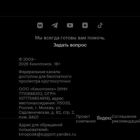
Мы всегда готовы вам помочь.
Задать вопрос
© 2003–
2026
Кинопоиск
.
18+
Федеральные каналы
доступны для бесплатного
просмотра круглосуточно
ООО «Кинопоиск» (ИНН
7710688352, ОГРН
1077759854919), адрес
местонахождения: 115035,
Россия, г. Москва, ул.
Садовническая, д. 82, стр. 2,
Проект
Соглашение
пом. 9А01
компании
рекомендаци
Адрес для обращений
пользователей:
kinopoisk@support.yandex.ru