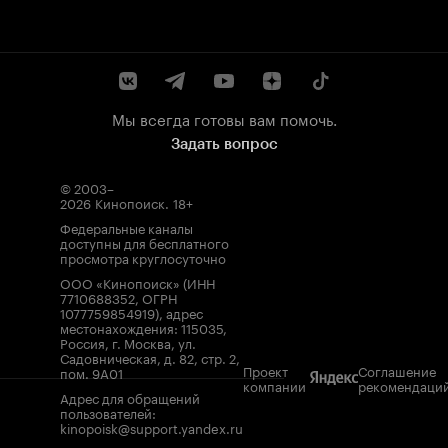
Мы всегда готовы вам помочь.
Задать вопрос
© 2003–
2026
Кинопоиск
.
18+
Федеральные каналы
доступны для бесплатного
просмотра круглосуточно
ООО «Кинопоиск» (ИНН
7710688352, ОГРН
1077759854919), адрес
местонахождения: 115035,
Россия, г. Москва, ул.
Садовническая, д. 82, стр. 2,
Проект
Соглашение
пом. 9А01
компании
рекомендаци
Адрес для обращений
пользователей:
kinopoisk@support.yandex.ru