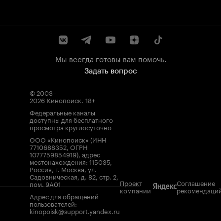
Мы всегда готовы вам помочь.
Задать вопрос
© 2003–
2026
Кинопоиск
.
18+
Федеральные каналы
доступны для бесплатного
просмотра круглосуточно
ООО «Кинопоиск» (ИНН
7710688352, ОГРН
1077759854919), адрес
местонахождения: 115035,
Россия, г. Москва, ул.
Садовническая, д. 82, стр. 2,
Проект
Соглашение
пом. 9А01
компании
рекомендаци
Адрес для обращений
пользователей:
kinopoisk@support.yandex.ru