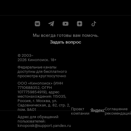
Мы всегда готовы вам помочь.
Задать вопрос
© 2003–
2026
Кинопоиск
.
18+
Федеральные каналы
доступны для бесплатного
просмотра круглосуточно
ООО «Кинопоиск» (ИНН
7710688352, ОГРН
1077759854919), адрес
местонахождения: 115035,
Россия, г. Москва, ул.
Садовническая, д. 82, стр. 2,
Проект
Соглашение
пом. 9А01
компании
рекомендаци
Адрес для обращений
пользователей:
kinopoisk@support.yandex.ru