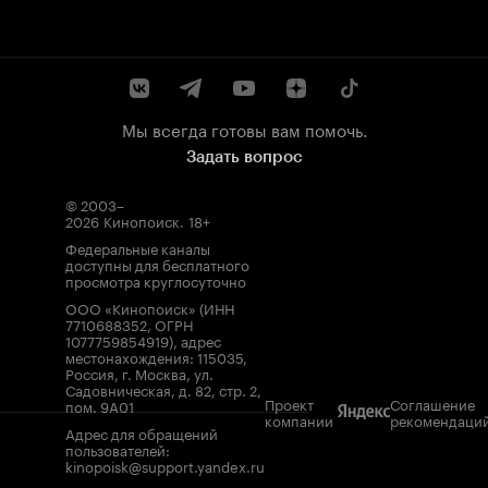
Мы всегда готовы вам помочь.
Задать вопрос
© 2003–
2026
Кинопоиск
.
18+
Федеральные каналы
доступны для бесплатного
просмотра круглосуточно
ООО «Кинопоиск» (ИНН
7710688352, ОГРН
1077759854919), адрес
местонахождения: 115035,
Россия, г. Москва, ул.
Садовническая, д. 82, стр. 2,
Проект
Соглашение
пом. 9А01
компании
рекомендаци
Адрес для обращений
пользователей:
kinopoisk@support.yandex.ru