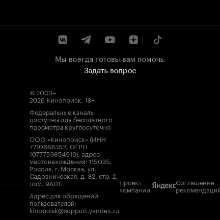
Мы всегда готовы вам помочь.
Задать вопрос
© 2003–
2026
Кинопоиск
.
18+
Федеральные каналы
доступны для бесплатного
просмотра круглосуточно
ООО «Кинопоиск» (ИНН
7710688352, ОГРН
1077759854919), адрес
местонахождения: 115035,
Россия, г. Москва, ул.
Садовническая, д. 82, стр. 2,
Проект
Соглашение
пом. 9А01
компании
рекомендаци
Адрес для обращений
пользователей:
kinopoisk@support.yandex.ru