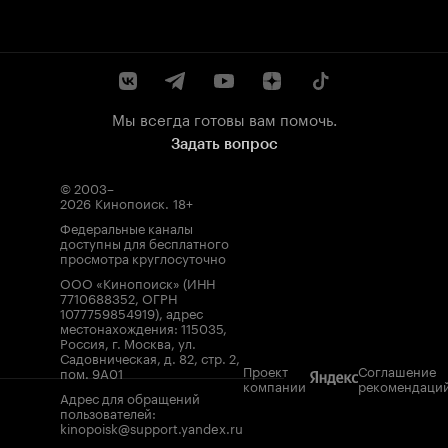
Мы всегда готовы вам помочь.
Задать вопрос
© 2003–
2026
Кинопоиск
.
18+
Федеральные каналы
доступны для бесплатного
просмотра круглосуточно
ООО «Кинопоиск» (ИНН
7710688352, ОГРН
1077759854919), адрес
местонахождения: 115035,
Россия, г. Москва, ул.
Садовническая, д. 82, стр. 2,
Проект
Соглашение
пом. 9А01
компании
рекомендаци
Адрес для обращений
пользователей:
kinopoisk@support.yandex.ru