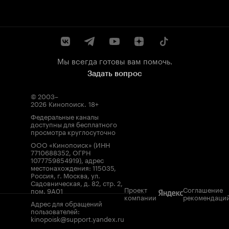
Мы всегда готовы вам помочь.
Задать вопрос
© 2003–
2026
Кинопоиск
.
18+
Федеральные каналы
доступны для бесплатного
просмотра круглосуточно
ООО «Кинопоиск» (ИНН
7710688352, ОГРН
1077759854919), адрес
местонахождения: 115035,
Россия, г. Москва, ул.
Садовническая, д. 82, стр. 2,
Проект
Соглашение
пом. 9А01
компании
рекомендаци
Адрес для обращений
пользователей:
kinopoisk@support.yandex.ru