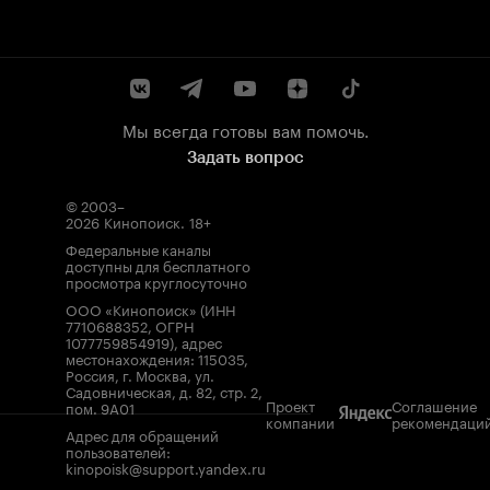
Мы всегда готовы вам помочь.
Задать вопрос
© 2003–
2026
Кинопоиск
.
18+
Федеральные каналы
доступны для бесплатного
просмотра круглосуточно
ООО «Кинопоиск» (ИНН
7710688352, ОГРН
1077759854919), адрес
местонахождения: 115035,
Россия, г. Москва, ул.
Садовническая, д. 82, стр. 2,
Проект
Соглашение
пом. 9А01
компании
рекомендаци
Адрес для обращений
пользователей:
kinopoisk@support.yandex.ru