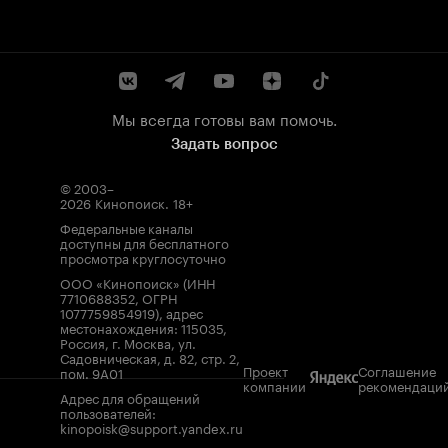
Мы всегда готовы вам помочь.
Задать вопрос
© 2003–
2026
Кинопоиск
.
18+
Федеральные каналы
доступны для бесплатного
просмотра круглосуточно
ООО «Кинопоиск» (ИНН
7710688352, ОГРН
1077759854919), адрес
местонахождения: 115035,
Россия, г. Москва, ул.
Садовническая, д. 82, стр. 2,
Проект
Соглашение
пом. 9А01
компании
рекомендаци
Адрес для обращений
пользователей:
kinopoisk@support.yandex.ru