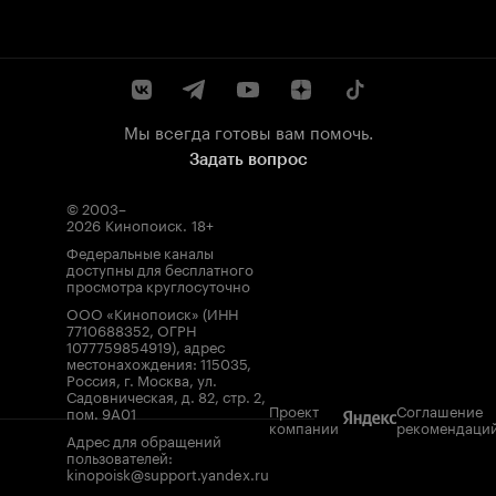
Мы всегда готовы вам помочь.
Задать вопрос
© 2003–
2026
Кинопоиск
.
18+
Федеральные каналы
доступны для бесплатного
просмотра круглосуточно
ООО «Кинопоиск» (ИНН
7710688352, ОГРН
1077759854919), адрес
местонахождения: 115035,
Россия, г. Москва, ул.
Садовническая, д. 82, стр. 2,
Проект
Соглашение
пом. 9А01
компании
рекомендаци
Адрес для обращений
пользователей:
kinopoisk@support.yandex.ru