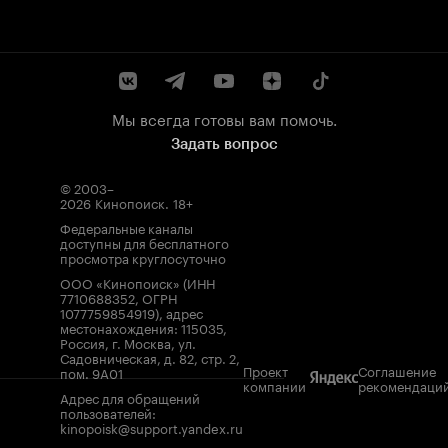
Мы всегда готовы вам помочь.
Задать вопрос
© 2003–
2026
Кинопоиск
.
18+
Федеральные каналы
доступны для бесплатного
просмотра круглосуточно
ООО «Кинопоиск» (ИНН
7710688352, ОГРН
1077759854919), адрес
местонахождения: 115035,
Россия, г. Москва, ул.
Садовническая, д. 82, стр. 2,
Проект
Соглашение
пом. 9А01
компании
рекомендаци
Адрес для обращений
пользователей:
kinopoisk@support.yandex.ru