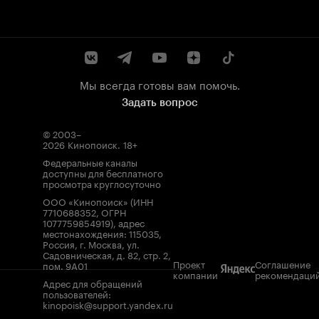
Мы всегда готовы вам помочь.
Задать вопрос
© 2003–
2026
Кинопоиск
.
18+
Федеральные каналы
доступны для бесплатного
просмотра круглосуточно
ООО «Кинопоиск» (ИНН
7710688352, ОГРН
1077759854919), адрес
местонахождения: 115035,
Россия, г. Москва, ул.
Садовническая, д. 82, стр. 2,
Проект
Соглашение
пом. 9А01
компании
рекомендаци
Адрес для обращений
пользователей:
kinopoisk@support.yandex.ru