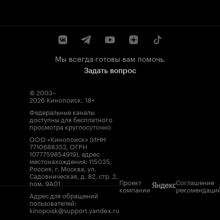
Мы всегда готовы вам помочь.
Задать вопрос
© 2003–
2026
Кинопоиск
.
18+
Федеральные каналы
доступны для бесплатного
просмотра круглосуточно
ООО «Кинопоиск» (ИНН
7710688352, ОГРН
1077759854919), адрес
местонахождения: 115035,
Россия, г. Москва, ул.
Садовническая, д. 82, стр. 2,
Проект
Соглашение
пом. 9А01
компании
рекомендаци
Адрес для обращений
пользователей:
kinopoisk@support.yandex.ru