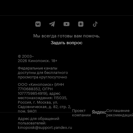
Мы всегда готовы вам помочь.
Задать вопрос
© 2003–
2026
Кинопоиск
.
18+
Федеральные каналы
доступны для бесплатного
просмотра круглосуточно
ООО «Кинопоиск» (ИНН
7710688352, ОГРН
1077759854919), адрес
местонахождения: 115035,
Россия, г. Москва, ул.
Садовническая, д. 82, стр. 2,
Проект
Соглашение
пом. 9А01
компании
рекомендаци
Адрес для обращений
пользователей:
kinopoisk@support.yandex.ru