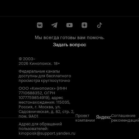
Мы всегда готовы вам помочь.
Задать вопрос
© 2003–
2026
Кинопоиск
.
18+
Федеральные каналы
доступны для бесплатного
просмотра круглосуточно
ООО «Кинопоиск» (ИНН
7710688352, ОГРН
1077759854919), адрес
местонахождения: 115035,
Россия, г. Москва, ул.
Садовническая, д. 82, стр. 2,
Проект
Соглашение
пом. 9А01
компании
рекомендаци
Адрес для обращений
пользователей:
kinopoisk@support.yandex.ru