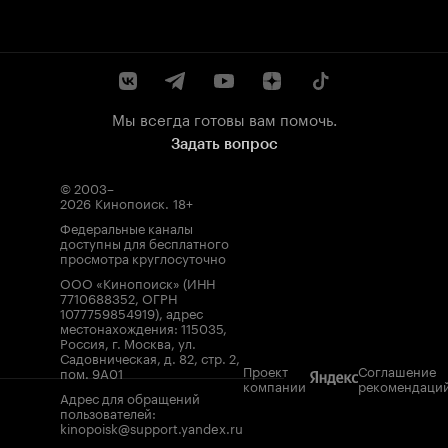
Мы всегда готовы вам помочь.
Задать вопрос
© 2003–
2026
Кинопоиск
.
18+
Федеральные каналы
доступны для бесплатного
просмотра круглосуточно
ООО «Кинопоиск» (ИНН
7710688352, ОГРН
1077759854919), адрес
местонахождения: 115035,
Россия, г. Москва, ул.
Садовническая, д. 82, стр. 2,
Проект
Соглашение
пом. 9А01
компании
рекомендаци
Адрес для обращений
пользователей:
kinopoisk@support.yandex.ru